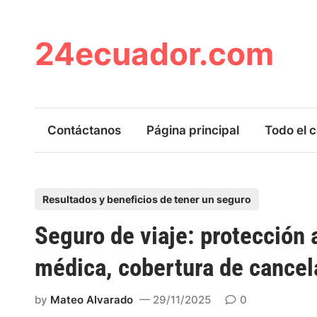
Skip
to
content
24ecuador.com
Contáctanos
Página principal
Todo el 
P
Resultados y beneficios de tener un seguro
o
Seguro de viaje: protección 
s
t
médica, cobertura de cancel
e
d
by
Mateo Alvarado
29/11/2025
0
i