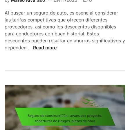
by
Mateo Alvarado
29/11/2025
0
a
s
p
l
s
c
Al buscar un seguro de auto, es esencial considerar
i
e
i
las tarifas competitivas que ofrecen diferentes
d
g
o
proveedores, así como los descuentos disponibles
e
ú
n
para conductores con buen historial. Estos
z
n
e
descuentos pueden resultar en ahorros significativos y
r
s
S
dependen …
Read more
a
d
e
z
e
g
a
i
u
,
n
r
c
v
o
o
e
d
b
r
e
e
s
a
r
i
u
t
ó
t
u
n
o
r