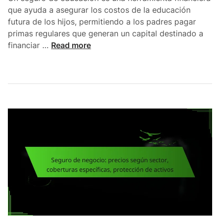
s
c
que ayuda a asegurar los costos de la educación
t
o
futura de los hijos, permitiendo a los padres pagar
o
n
primas regulares que generan un capital destinado a
s
d
S
financiar …
Read more
p
u
e
o
c
g
r
t
u
p
o
r
r
r
o
o
,
d
y
c
e
e
o
e
c
b
d
t
e
u
o
r
c
,
t
a
c
u
c
o
r
i
b