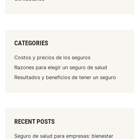
a
e
r
s
i
p
f
e
a
c
s
í
CATEGORIES
s
f
e
i
Costos y precios de los seguros
g
c
Razones para elegir un seguro de salud
ú
a
n
Resultados y beneficios de tener un seguro
s
p
,
r
p
o
r
p
o
i
t
e
RECENT POSTS
e
d
c
a
Seguro de salud para empresas: bienestar
c