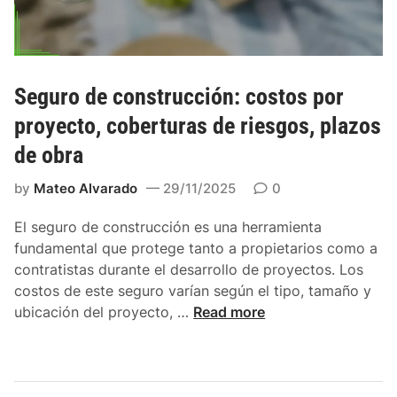
:
a
t
s
a
v
r
e
i
Seguro de construcción: costos por
t
f
e
proyecto, coberturas de riesgos, plazos
a
r
de obra
s
i
c
n
by
Mateo Alvarado
29/11/2025
0
o
a
m
r
El seguro de construcción es una herramienta
p
i
fundamental que protege tanto a propietarios como a
e
a
contratistas durante el desarrollo de proyectos. Los
t
s
costos de este seguro varían según el tipo, tamaño y
i
,
S
ubicación del proyecto, …
Read more
t
a
e
i
t
g
v
e
u
a
n
r