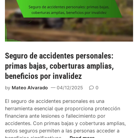
v
,
i
c
e
o
n
b
d
e
a
r
:
t
c
Seguro de accidentes personales:
u
o
r
primas bajas, coberturas amplias,
s
a
beneficios por invalidez
t
s
o
l
by
Mateo Alvarado
04/12/2025
0
s
i
p
m
El seguro de accidentes personales es una
o
i
herramienta esencial que proporciona protección
r
t
financiera ante lesiones o fallecimiento por
u
a
accidentes. Con primas bajas y coberturas amplias,
b
d
estos seguros permiten a las personas acceder a
i
a
S