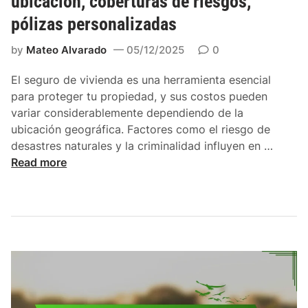
ubicación, coberturas de riesgos,
o
pólizas personalizadas
:
p
by
Mateo Alvarado
05/12/2025
0
r
e
El seguro de vivienda es una herramienta esencial
c
para proteger tu propiedad, y sus costos pueden
i
variar considerablemente dependiendo de la
o
ubicación geográfica. Factores como el riesgo de
s
S
desastres naturales y la criminalidad influyen en …
a
e
Read more
c
g
c
u
e
r
s
o
i
d
b
e
l
v
e
i
s