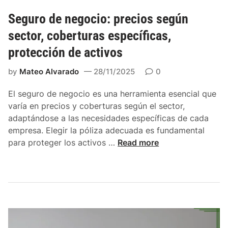
a
ó
e
a
n
Seguro de negocio: precios según
r
t
:
t
sector, coberturas específicas,
e
c
u
protección de activos
r
o
r
c
s
a
by
Mateo Alvarado
28/11/2025
0
e
t
s
r
o
d
El seguro de negocio es una herramienta esencial que
o
s
e
varía en precios y coberturas según el sector,
s
p
r
adaptándose a las necesidades específicas de cada
o
i
empresa. Elegir la póliza adecuada es fundamental
r
e
S
para proteger los activos …
Read more
g
s
e
r
g
g
a
o
u
d
s
r
o
,
o
,
p
d
b
l
e