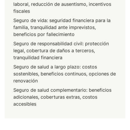
d
laboral, reducción de ausentismo, incentivos
i
,
fiscales
ó
c
Seguro de vida: seguridad financiera para la
n
o
familia, tranquilidad ante imprevistos,
d
b
beneficios por fallecimiento
e
e
a
Seguro de responsabilidad civil: protección
r
c
legal, cobertura de daños a terceros,
t
t
tranquilidad financiera
u
i
r
Seguro de salud a largo plazo: costos
v
a
sostenibles, beneficios continuos, opciones de
o
s
renovación
s
d
Seguro de salud complementario: beneficios
e
adicionales, coberturas extras, costos
d
accesibles
a
ñ
o
s