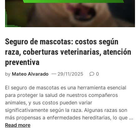
s
a
a
o
:
s
n
p
,
a
r
c
l
i
o
i
m
Seguro de mascotas: costos según
b
z
a
e
raza, coberturas veterinarias, atención
a
s
r
preventiva
d
v
t
a
a
u
by
Mateo Alvarado
29/11/2025
0
s
r
r
i
a
El seguro de mascotas es una herramienta esencial
a
s
para proteger la salud de nuestros compañeros
b
a
animales, y sus costos pueden variar
l
m
significativamente según la raza. Algunas razas son
e
p
S
más propensas a enfermedades hereditarias, lo que …
s
l
e
Read more
,
i
g
b
a
u