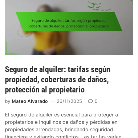
e
a
n
n
z
e
e
o
g
f
s
o
i
d
c
c
e
i
i
o
o
o
b
:
s
r
p
Seguro de alquiler: tarifas según
e
a
r
d
propiedad, coberturas de daños,
e
u
protección al propietario
c
c
i
a
by
Mateo Alvarado
26/11/2025
0
o
t
s
i
El seguro de alquiler es esencial para proteger a
s
v
propietarios e inquilinos de daños y pérdidas en
e
o
propiedades arrendadas, brindando seguridad
g
s
financiera y evitando conflictos. Las tarifas varían