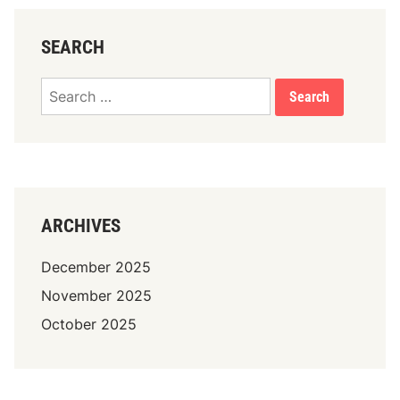
,
p
SEARCH
r
o
Search
t
for:
e
c
c
i
ó
ARCHIVES
n
a
December 2025
l
November 2025
p
r
October 2025
o
p
i