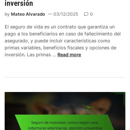
inversión
e
r
r
i
by
Mateo Alvarado
03/12/2025
0
s
e
o
s
El seguro de vida es un contrato que garantiza un
n
g
pago a los beneficiarios en caso de fallecimiento del
a
o
asegurado, y puede incluir características como
l
s
primas variables, beneficios fiscales y opciones de
e
,
S
inversión. Las primas …
Read more
s
p
e
:
ó
g
p
l
u
r
i
r
i
z
o
m
a
d
a
s
e
s
p
v
b
e
i
a
r
d
j