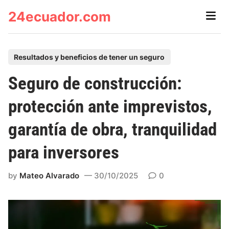
Skip
24ecuador.com
Main
to
Men
content
P
Resultados y beneficios de tener un seguro
o
Seguro de construcción:
s
t
protección ante imprevistos,
e
garantía de obra, tranquilidad
d
i
para inversores
n
by
Mateo Alvarado
30/10/2025
0