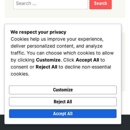
Search
for:
We respect your privacy
Cookies help us improve your experience,
ARCHIVES
deliver personalized content, and analyze
traffic. You can choose which cookies to allow
December 2025
by clicking
Customize
. Click
Accept All
to
consent or
Reject All
to decline non-essential
November 2025
cookies.
October 2025
Customize
Reject All
Accept All