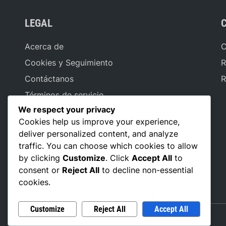
LEGAL
Acerca de
C
Cookies y Seguimiento
R
Contáctanos
R
Términos de servicio
We respect your privacy
Política de Protección de Datos
Cookies help us improve your experience,
deliver personalized content, and analyze
traffic. You can choose which cookies to allow
LANGUAGE
by clicking
Customize
. Click
Accept All
to
consent or
Reject All
to decline non-essential
Spanish
▾
cookies.
Customize
Reject All
Accept All
Copyright © 2026
24ecuador.com
.