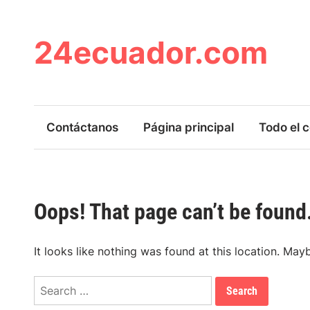
Skip
to
content
24ecuador.com
Contáctanos
Página principal
Todo el 
Oops! That page can’t be found
It looks like nothing was found at this location. May
Search
for: